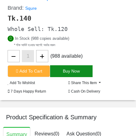
Brand:
Squre
Tk.
140
Whole Sell: Tk.120
In Stock (988 copies available)
* স্টক আউট হওয়ার আগেই অর্ডার করুন
(988 available)
Add To Cart
Add To Wishlist
Share This Item
7 Days Happy Return
Cash On Delivery
Product Specification & Summary
Reviews(0)
Ask Question(0)
Summary