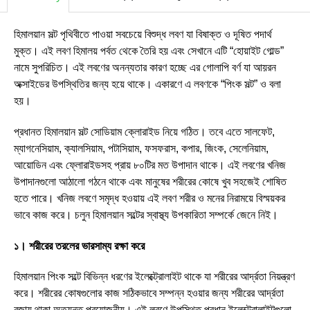
হিমালয়ান সল্ট পৃথিবীতে পাওয়া সবচেয়ে বিশুদ্ধ লবণ যা বিষাক্ত ও দূষিত পদার্থ
মুক্ত। এই লবণ হিমালয় পর্বত থেকে তৈরি হয় এবং সেখানে এটি “হোয়াইট গোল্ড”
নামে সুপরিচিত। এই লবণের অনন্যতার কারণ হচ্ছে এর গোলাপি বর্ণ যা আয়রন
অক্সাইডের উপস্থিতির জন্য হয়ে থাকে। একারণে এ লবণকে “পিংক সল্ট” ও বলা
হয়।
প্রধানত হিমালয়ান সল্ট সোডিয়াম ক্লোরাইড নিয়ে গঠিত। তবে এতে সালফেট,
ম্যাগনেসিয়াম, ক্যালসিয়াম, পটাসিয়াম, ফসফরাস, কপার, জিংক, সেলেনিয়াম,
আয়োডিন এবং ফ্লোরাইডসহ প্রায় ৮০টির মত উপাদান থাকে। এই লবণের খনিজ
উপাদানগুলো আঠালো গঠনে থাকে এবং মানুষের শরীরের কোষে খুব সহজেই শোষিত
হতে পারে। খনিজ লবণে সমৃদ্ধ হওয়ায় এই লবণ শরীর ও মনের নিরাময়ে বিস্ময়কর
ভাবে কাজ করে। চলুন হিমালয়ান সল্টের স্বাস্থ্য উপকারিতা সম্পর্কে জেনে নিই।
১। শরীরের তরলের ভারসাম্য রক্ষা করে
হিমালয়ান পিংক সল্টে বিভিন্ন ধরণের ইলেক্ট্রোলাইট থাকে যা শরীরের আর্দ্রতা নিয়ন্ত্রণ
করে। শরীরের কোষগুলোর কাজ সঠিকভাবে সম্পন্ন হওয়ার জন্য শরীরের আর্দ্রতা
বজায় থাকা অত্যন্ত প্রয়োজনীয়। এই লবণে উপস্থিত প্রধান ইলেক্ট্রোলাইটগুলো